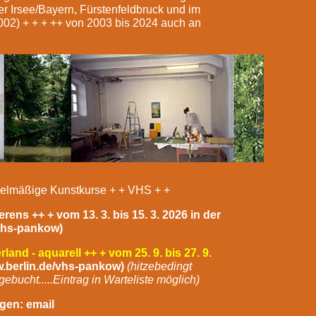
er Irsee/Bayern, Fürstenfeldbruck und im
2002) + + + ++ von 2003 bis 2024 auch an
gelmäßige Kunstkurse + + VHS + +
ens ++ + vom 13. 3. bis 15. 3. 2026 in der
vhs-pankow)
and - aquarell ++ + vom 25. 9. bis 27. 9.
.berlin.de/vhs-pankow)
(hitzebedingt
bucht.....Eintrag in Warteliste möglich)
ragen:
email