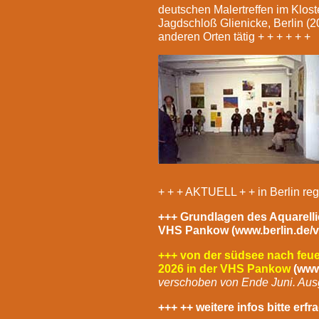
deutschen Malertreffen im Klost
Jagdschloß Glienicke, Berlin (
anderen Orten tätig + + + + + +
+ + + AKTUELL + + in Berlin re
+++ Grundlagen des Aquarellier
VHS Pankow
(www.berlin.de/
+++ von der südsee nach feuerl
2026 in der VHS Pankow
(www
verschoben von Ende Juni. Ausge
+++ ++ weitere infos bitte erf